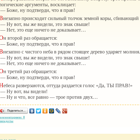
логические аргументы, восклицает:
— Боже, ну подтверди, что я прав!
В
незапно происходит сильный толчок земной коры, сбивающий в
— Ну вот, вы же видели, это знак свыше!
— Нет, это еще ничего не доказывает…
О
н второй раз обращается:
— Боже, ну подтверди, что я прав!
В
незапно с чистого неба в рядом стоящее дерево ударяет молния
— Ну вот, вы же видели, это знак свыше!
— Нет, это еще ничего не доказывает…
О
н третий раз обращается:
— Боже, ну подтверди, что я прав!
Н
ебеса разверзаются, оттуда раздается голос «Да, ТЫ ПРАВ!»
— Ну вот, вы видели!
— Ну и что, все равно — трое против двух…
Поделиться…
омментариев: 0
некдоты