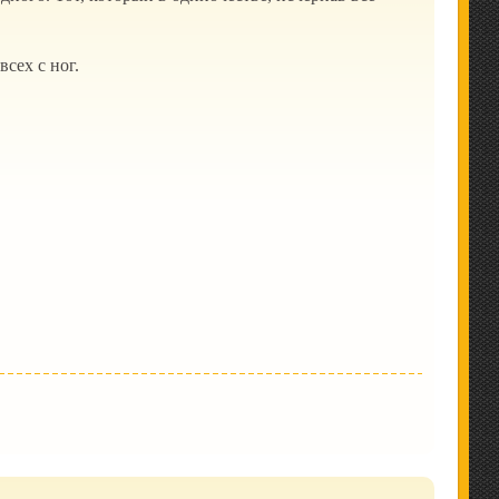
сех с ног.
.