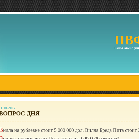
ПВ
Ехжы жвмке фещ
11.10.2007
ВОПРОС ДНЯ
В
илла на рублевке стоит
5 000 000
дол. Вилла Бреда Пита стоит
В
опрос: почему вилла Пита стоит на
2 000 000
меньше?