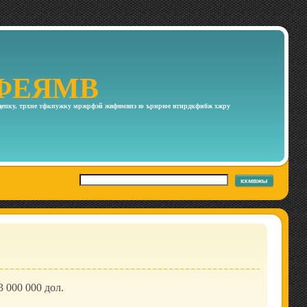
ФЕЯМВ
епку, трхне тфкпужку мржрфэй жвфвмвпэ ю ърнрюе втнрдкфибж хжру
кхмвжы
3 000 000
дол.