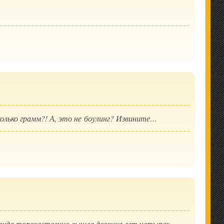
лько грамм?! А, это не боулинг? Извините…
туда торжественно вышла девочка лет четырех.