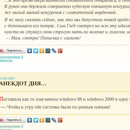
В руках она держала совершенно чудесную плюшевую кенгурих
же милый мягкий кенгуренок с симпатичной мордочкой.
Я не могу сказать сейчас, как это мы допустили такой пробел 
с детенышем его потряс. Сын Глеб смотрел на всю эту идилли
чувств он стукнул свою строгую мать по коленке и голосом, и
— Мам, смотри! Пиписька с глазами!
Поделиться…
омментариев: 0
некдоты
12.08.2005
АНЕКДОТ ДНЯ…
П
оставила как то злая мачеха windows 98 и windows 2000 в одну 
—
Чтобы к утру обе системы были по разным папкам!
Поделиться…
омментариев: 0
некдоты