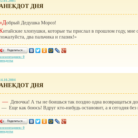
22.01.2005
АНЕКДОТ ДНЯ
«Д
обрый Дедушка Мороз!
К
итайские хлопушки, которые ты прислал в прошлом году, мне 
пожалуйста, два пальчика и глазик!»
Поделиться…
омментариев: 0
некдоты
14.10.2004
АНЕКДОТ ДНЯ
—
Девочка! А ты не боишься так поздно одна возвращаться д
— Еще как боюсь! Вдруг
кто-нибудь
остановит, а я сегодня без
Поделиться…
омментариев: 0
некдоты