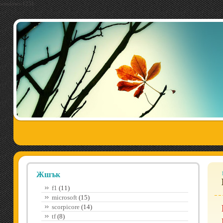
windows-1251
Жшък
f1
(11)
microsoft
(15)
scorpicore
(14)
tf
(8)