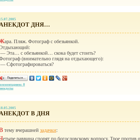
15.07.2005
АНЕКДОТ ДНЯ…
Ж
ара. Пляж. Фотограф с обезьянкой.
Отдыхающий:
— Эта… с обезьянкой… скока будет стоить?
Фотограф (внимательно глядя на отдыхающего):
— Сфотографироваться?
Поделиться…
омментариев: 0
некдоты
18.05.2005
АНЕКДОТ В ДНЯ
В
тему вчерашней
задачки
:
Ч
етыре раввина спорят по богословскому вопросу. Трое против о