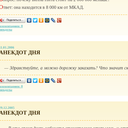
О
твет: она находится в 8 000 км от МКАД.
Поделиться…
омментариев: 0
некдоты
11.01.2006
АНЕКДОТ ДНЯ
— Здравствуйте, а можно дорожку заказать? Что значит ско
Поделиться…
омментариев: 0
некдоты
29.12.2005
АНЕКДОТ ДНЯ
…В это время дверь кабинета стоматолога открылась, и от