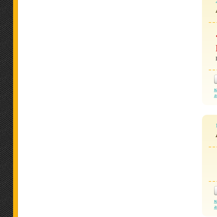
к
а
к
а