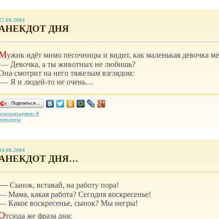
27.09.2004
АНЕКДОТ ДНЯ
М
ужик идёт мимо песочницы и видит, как маленькая девочка м
— Девочка, а ты животных не любишь?
Она смотрит на него тяжелым взглядом:
— Я и
людей-то
не очень…
Поделиться…
омментариев: 0
некдоты
04.08.2004
АНЕКДОТ ДНЯ…
—
Сынок, вставай, на pаботу поpа!
— Мама, какая pабота? Сегодня воскpесенье!
— Какое воскpесенье, сынок? Мы негpы!
О
тсюда же фраза дня: