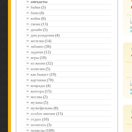
анекдоты
байки
(5)
бани
(4)
война
(6)
глюки
(13)
к
дизайн
(5)
а
дни рождения
(4)
железки
(14)
забавно
(36)
задачки
(12)
игры
(18)
из жизни
(32)
иллюзии
(5)
как бывает
(19)
картинки
(70)
комрады
(4)
к
контора
(15)
а
москва
(2)
музыка
(5)
мультфильмы
(8)
особое мнение
(15)
отдых
(10)
почитать
(3)
приколы
(109)