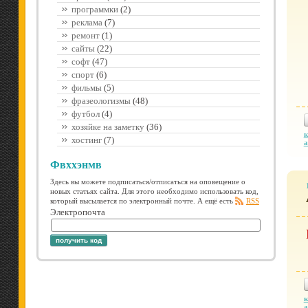
программки
(2)
реклама
(7)
ремонт
(1)
сайты
(22)
софт
(47)
спорт
(6)
фильмы
(5)
фразеологизмы
(48)
футбол
(4)
хозяйке на заметку
(36)
к
хостинг
(7)
а
Фвххэнмв
Здесь вы можете подписаться/отписаться на оповещение о
новых статьях сайта. Для этого необходимо использовать код,
который высылается по электронный почте. А ещё есть
RSS
Электропочта
получить код
к
а