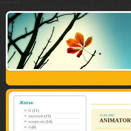
windows-1251
Жшък
f1
(11)
11.04.2007
microsoft
(15)
ANIMATOR 
scorpicore
(14)
tf
(8)