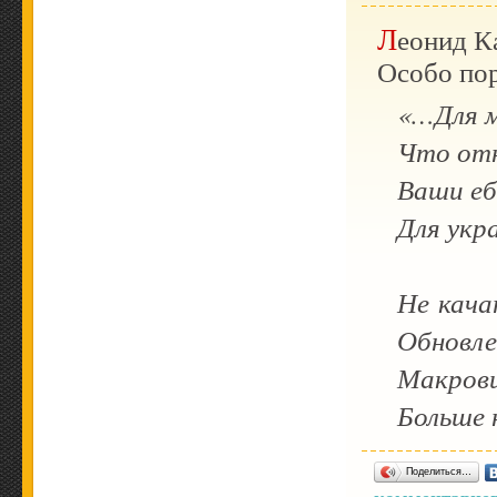
Леонид 
Особо пор
«…Для м
Что отн
Ваши еб
Для укр
Не кача
Обновле
Макрови
Больше 
Поделиться…