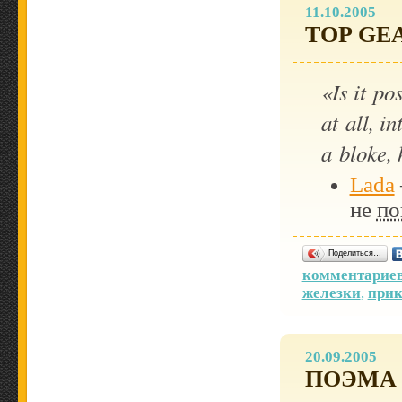
11.10.2005
TOP GE
«Is it po
at all, i
a bloke,
Lada
не
по
Поделиться…
комментариев
железки
,
при
20.09.2005
ПОЭМА 