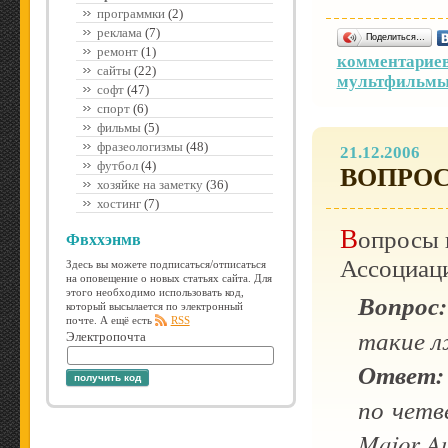
программки
(2)
реклама
(7)
Поделиться…
ремонт
(1)
комментариев
сайты
(22)
мультфильм
софт
(47)
спорт
(6)
фильмы
(5)
фразеологизмы
(48)
21.12.2006
футбол
(4)
ВОПРОС
хозяйке на заметку
(36)
хостинг
(7)
Вопросы и ответы на сайте Автомобильной
Фвххэнмв
Ассоциац
Здесь вы можете подписаться/отписаться
на оповещение о новых статьях сайта. Для
этого необходимо использовать код,
Вопрос:
который высылается по электронный
почте. А ещё есть
RSS
такие л
Электропочта
Ответ:
получить код
по четв
Major Au