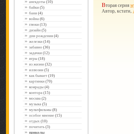
анекдоты
(10)
В
торая серия
м
байки
(5)
Автор, кстати,
бани
(4)
война
(6)
глюки
(13)
дизайн
(5)
дни рождения
(4)
железки
(14)
забавно
(36)
задачки
(12)
игры
(18)
из жизни
(32)
иллюзии
(5)
как бывает
(19)
картинки
(70)
комрады
(4)
контора
(15)
москва
(2)
музыка
(5)
мультфильмы
(8)
особое мнение
(15)
отдых
(10)
почитать
(3)
приколы