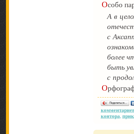
Особо п
А в цел
отечест
с Аксап
ознаком
более ч
быть ув
с продо
Орфогра
Поделиться…
комментариев
контора
,
при