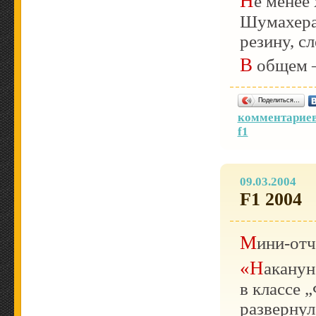
Не мене
Шумахера
резину, с
В общем 
Поделиться…
комментариев
f1
09.03.2004
F1 2004
Мини-от
«Накануне стартовал чемпионат мира по автогонкам
в классе 
развернул