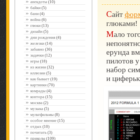
анекдоты
(10)
байки
(5)
Сайт
фор
бани
(4)
война
(6)
глюками!
глюки
(13)
дизайн
(5)
Мало того, что начальная заставка вообще
дни рождения
(4)
непонятно
железки
(14)
забавно
(36)
ерунда вм
задачки
(12)
пилотов у
игры
(18)
из жизни
(32)
набор сим
иллюзии
(5)
и циферьк
как бывает
(19)
картинки
(70)
комрады
(4)
контора
(15)
москва
(2)
музыка
(5)
мультфильмы
(8)
особое мнение
(15)
отдых
(10)
почитать
(3)
приколы
(109)