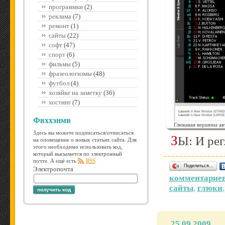
программки
(2)
реклама
(7)
ремонт
(1)
сайты
(22)
софт
(47)
спорт
(6)
фильмы
(5)
фразеологизмы
(48)
футбол
(4)
хозяйке на заметку
(36)
хостинг
(7)
Фвххэнмв
Глюкавая вершина ав
Здесь вы можете подписаться/отписаться
ЗЫ: И ре
на оповещение о новых статьях сайта. Для
этого необходимо использовать код,
который высылается по электронный
почте. А ещё есть
RSS
Поделиться…
Электропочта
комментариев
сайты
,
глюки
получить код
25.09.2009