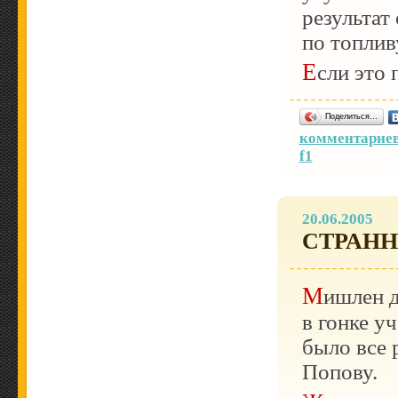
результат
по топливу
Если это
Поделиться…
комментариев
f1
20.06.2005
СТРАНН
Мишлен дочитерился! Однако, несмотря на то, что
в гонке у
было все 
Попову.