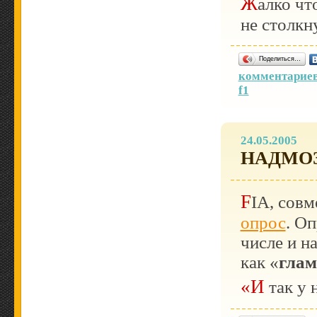
Жалко что Минарди не обошло Джордан, а Феррари
не столкн
Поделиться…
комментариев
f1
24.05.2005
НАДМО
FIA, сов
опрос
. О
числе и н
как «
глам
«И так 