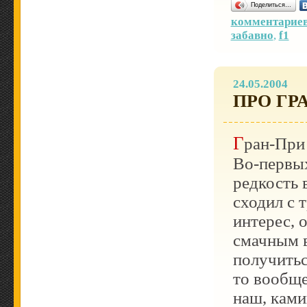
Поделиться…
комментариев
забавно
,
f1
24.05.2004
ПРО
ГР
Гран-При
Во-первы
редкость 
сходил с 
интерес, 
смачным в
получитьс
то вообще
наш, ками