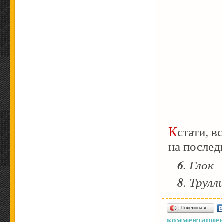
Кстати,
в
на послед
6
. Гл
8
. Тру
Поделиться…
комментариев