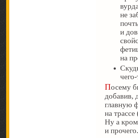
вурд
не за
почт
и до
свой
фети
на пр
Скудн
чего-
Посему было решено кардинально улучшить сервис,
добавив, 
главную 
на трассе
Ну а кром
и прочего.