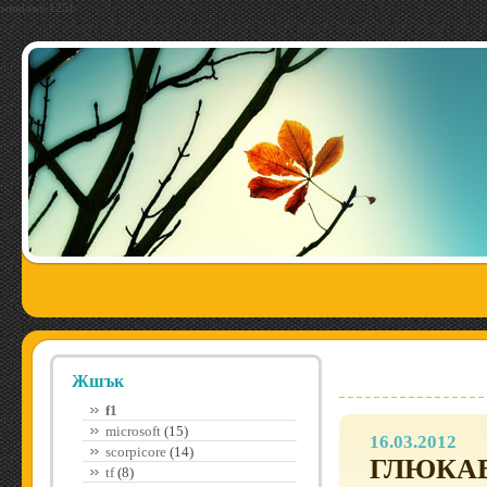
windows-1251
Жшък
f1
microsoft
(15)
16.03.2012
scorpicore
(14)
ГЛЮКА
tf
(8)