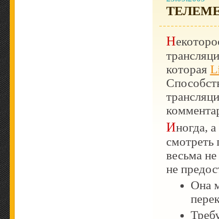
ТЕЛЕМЕ
Некоторое время назад пристрастился к просмотру
трансляци
которая
L
Способств
трансляц
коммента
Иногда, а на самом деле регулярно, приходится
смотреть г
весьма не
не предос
Она м
пере
Требу