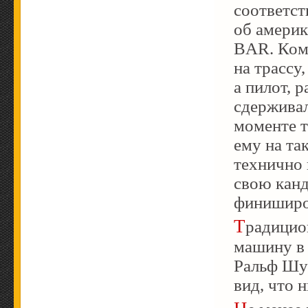
соответст
об америк
BAR. Ком
на трассу,
а пилот, 
сдерживал
моменте т
ему на та
технично 
свою канд
финиширо
Традиционно отличился Алонсо, раздолбав свою
машину в 
Ральф Шум
вид, что 