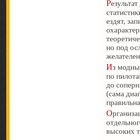
Результа
статистик
ездят, за
охарактери
теоретиче
но под ос
желателе
Из модн
по пилота
до соперни
(сама диа
правильна
Организация телеметрии формулы 1 достойна
отдельног
высоких т