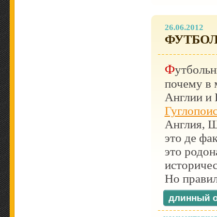
26.06.2012
ФУТБО
Футбольный вопрос звучит следующим образом:
почему в 
Англии и
Гуглопои
Англия, Ш
это де фа
это родон
историчес
Но правил
длинный о