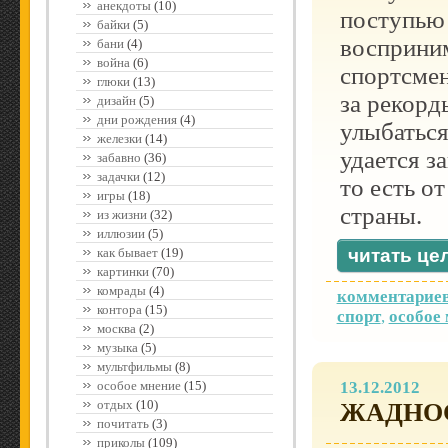
анекдоты
(10)
поступью
байки
(5)
восприним
бани
(4)
война
(6)
спортсмен
глюки
(13)
за рекорд
дизайн
(5)
дни рождения
(4)
улыбаться
железки
(14)
удается з
забавно
(36)
задачки
(12)
то есть о
игры
(18)
страны.
из жизни
(32)
иллюзии
(5)
как бывает
(19)
читать це
картинки
(70)
комрады
(4)
комментариев
контора
(15)
спорт
,
особое
москва
(2)
музыка
(5)
мультфильмы
(8)
особое мнение
(15)
13.12.2012
отдых
(10)
ЖАДНО
почитать
(3)
приколы
(109)