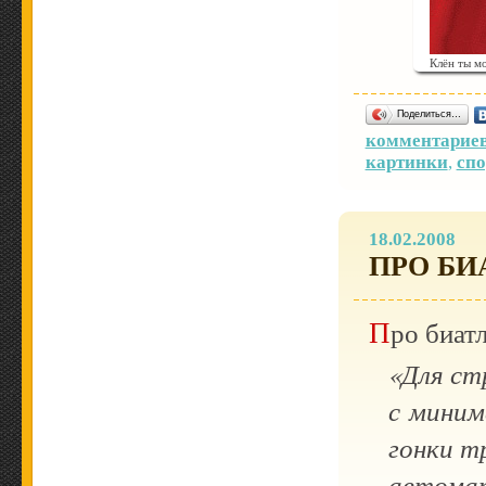
Клён ты м
Поделиться…
комментариев
картинки
,
спо
18.02.2008
ПРО БИ
Про биат
«Для ст
с миним
гонки т
автомат