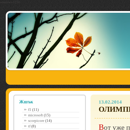
windows-1251
Жшък
13.02.2014
ОЛИМПИ
f1
(11)
microsoft
(15)
scorpicore
(14)
Вот уже почти как неделю дней по стране бодрой
tf
(8)