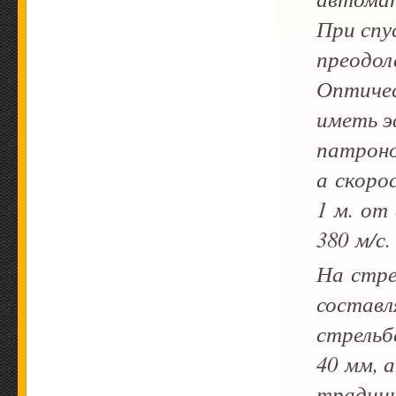
При спу
преодол
Оптичес
иметь э
патрон
а скоро
1 м. от
380 м/с.
На стре
составл
стрельб
40 мм, 
традици