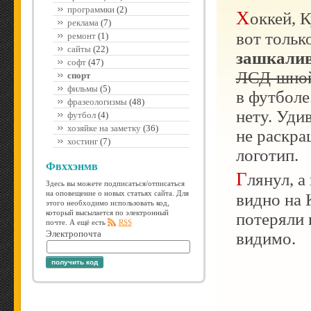
программки
(2)
Хоккей, Кубок Первого Канала, наши со шведами,
реклама
(7)
вот тольк
ремонт
(1)
сайты
(22)
зашкалив
софт
(47)
ЛСД-шно
спорт
фильмы
(5)
в футболе
фразеологизмы
(48)
нету. Уди
футбол
(4)
хозяйке на заметку
(36)
не раскра
хостинг
(7)
логотип.
Фвххэнмв
Глянул, а как там у них, на загнивающем западе. Как
Здесь вы можете подписаться/отписаться
на оповещение о новых статьях сайта. Для
видно на 
этого необходимо использовать код,
который высылается по электронный
потеряли 
почте. А ещё есть
RSS
Электропочта
видимо.
получить код