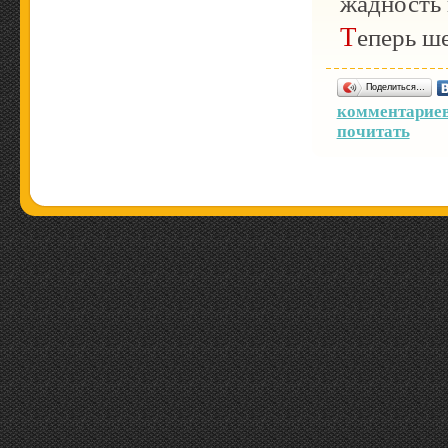
жадность 
Теперь 
Поделиться…
комментариев
почитать