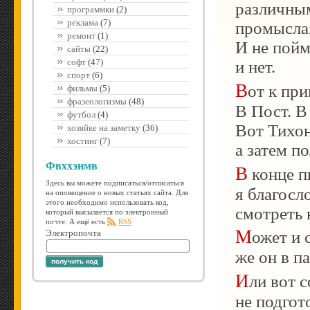
различным
программки
(2)
реклама
(7)
промысла»
ремонт
(1)
И не пойм
сайты
(22)
софт
(47)
и нет.
спорт
(6)
Вот к примеру, болел Тихон, лежал в больнице.
фильмы
(5)
фразеологизмы
(48)
В Пост. В
футбол
(4)
Вот Тихон
хозяйке на заметку
(36)
хостинг
(7)
а затем п
Фвххэнмв
В конце письма была приписка: «Отец Тихон,
Здесь вы можете подписаться/отписаться
я благосл
на оповещение о новых статьях сайта. Для
этого необходимо использовать код,
смотреть 
который высылается по электронный
почте. А ещё есть
RSS
Может и случайность, не замурованный
Электропочта
же он в па
получить код
Или вот собрался Отце Тихон служить литургию
не подгот