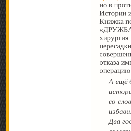
но в прот
Истории и
Книжка по
«ДРУЖБА
хирургия 
пересадки
совершен
отказа и
операцию 
А ещё 
истори
со сло
избави
Два го
совест