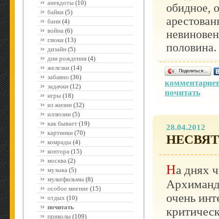
анекдоты
(10)
обидное, о
байки
(5)
арестован
бани
(4)
война
(6)
невиновен
глюки
(13)
половина.
дизайн
(5)
дни рождения
(4)
железки
(14)
Поделиться…
забавно
(36)
комментариев
задачки
(12)
почитать
игры
(18)
из жизни
(32)
иллюзии
(5)
как бывает
(19)
28.04.2012
картинки
(70)
НЕСВЯ
комрады
(4)
контора
(15)
москва
(2)
На днях читал тут призанятнейшую книгу
музыка
(5)
мультфильмы
(8)
Архиманд
особое мнение
(15)
очень инт
отдых
(10)
почитать
критическ
приколы
(109)