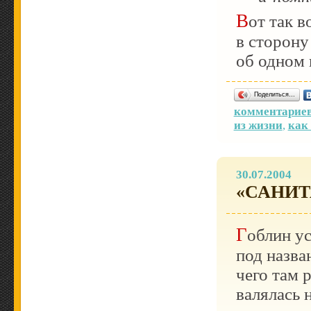
Вот так вот! Вот тут я книжечку то на денек
в сторону
об одном
Поделиться…
комментариев
из жизни
,
как
30.07.2004
«САНИТ
Гоблин 
под назва
чего там 
валялась н