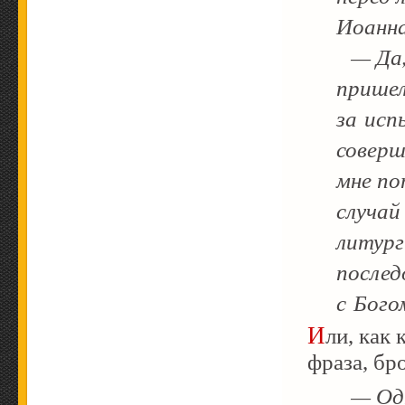
Иоанна
— Да, 
пришел
за исп
соверш
мне по
случай
литург
послед
с Бого
Или, как казалось в начале непонятной, пророческая
фраза, б
— Одн