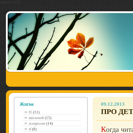
windows-1251
09.12.2013
Жшък
ПРО ДЕ
f1
(11)
microsoft
(15)
scorpicore
(14)
Когда читаешь детективное произведение, самое
tf
(8)