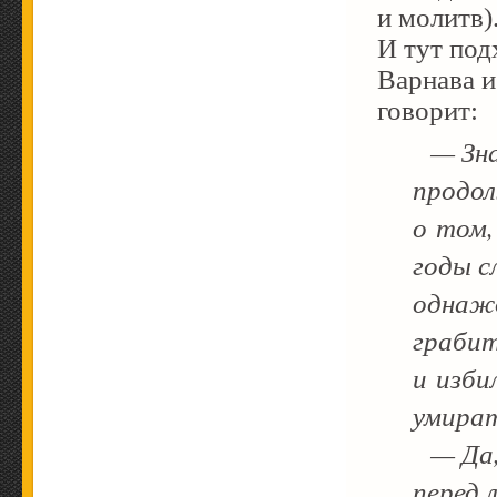
и молитв)
И тут под
Варнава и
говорит:
— Знае
продол
о том,
годы с
однажд
грабит
и избил
умират
— Да, 
перед 