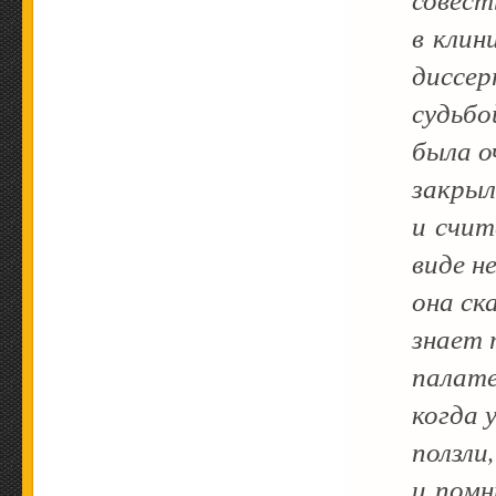
в клин
диссер
судьбо
была о
закрыл
и счит
виде н
она ск
знает 
палате
когда 
ползл
и пом