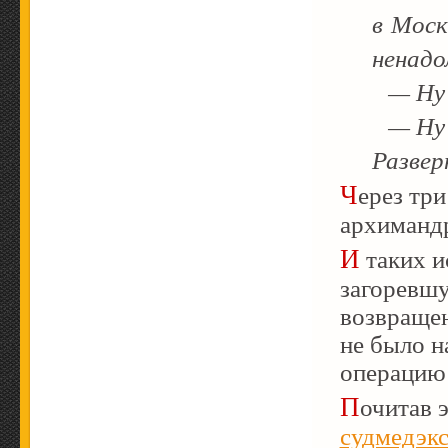
в Моск
ненадо
— Ну и
— Ну и
Развер
Через три дня Отца Тихона вызвал наместник
архимандр
И таких историй довольно много. И про внезапно
загоревш
возвращен
не было н
операци
Почитав 
судмедэкс