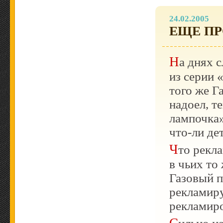
24.02.2005
ЕЩЕ ПР
На днях случайно отсмотрел очередную рекламу
из серии 
того же Г
надоел, т
лампочка»
что-ли
дет
Что рекламируют — непонятно. Ну да, достояние,
в чьих то
Газовый п
рекламиру
рекламиро
Сильно напоминает советскую рекламу «Летайте