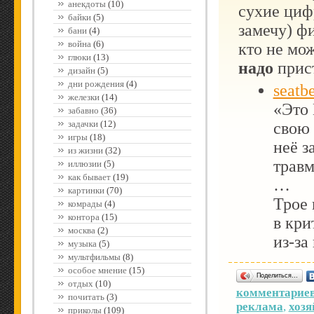
анекдоты
(10)
сухие циф
байки
(5)
замечу) ф
бани
(4)
война
(6)
кто не мо
глюки
(13)
надо
прист
дизайн
(5)
дни рождения
(4)
seatbe
железки
(14)
«Это 
забавно
(36)
задачки
(12)
свою 
игры
(18)
неё з
из жизни
(32)
трав
иллюзии
(5)
как бывает
(19)
…
картинки
(70)
Трое 
комрады
(4)
контора
(15)
в кри
москва
(2)
из-за
музыка
(5)
мультфильмы
(8)
особое мнение
(15)
Поделиться…
отдых
(10)
комментариев
почитать
(3)
реклама
,
хозя
приколы
(109)