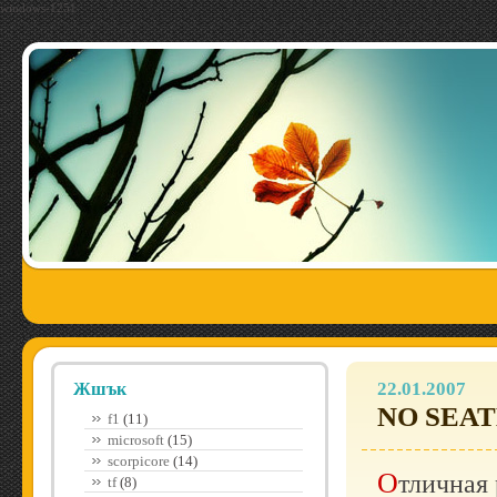
windows-1251
22.01.2007
Жшък
NO SEAT
f1
(11)
microsoft
(15)
scorpicore
(14)
Отличная реклама для тех, кому сложно воспринимать
tf
(8)