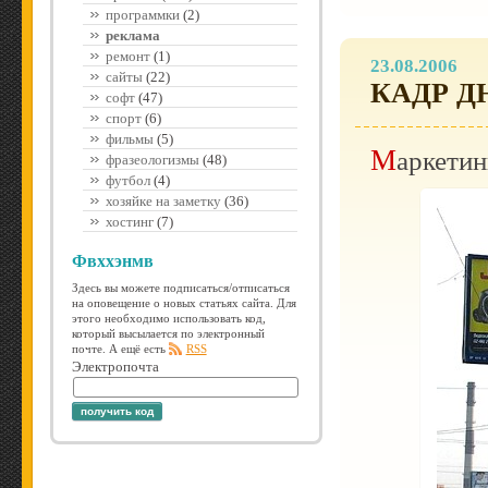
программки
(2)
реклама
ремонт
(1)
23.08.2006
сайты
(22)
КАДР Д
софт
(47)
спорт
(6)
фильмы
(5)
Маркети
фразеологизмы
(48)
футбол
(4)
хозяйке на заметку
(36)
хостинг
(7)
Фвххэнмв
Здесь вы можете подписаться/отписаться
на оповещение о новых статьях сайта. Для
этого необходимо использовать код,
который высылается по электронный
почте. А ещё есть
RSS
Электропочта
получить код