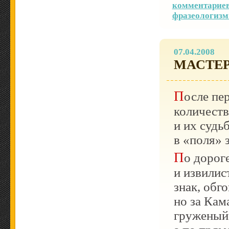
комментариев
фразеологиз
07.04.2008
МАСТЕ
После пе
количеств
и их судь
в «поля» 
По дороге пристроился за Камазом. Дорога узкая
и извилис
знак, обг
но за Кам
груженый и