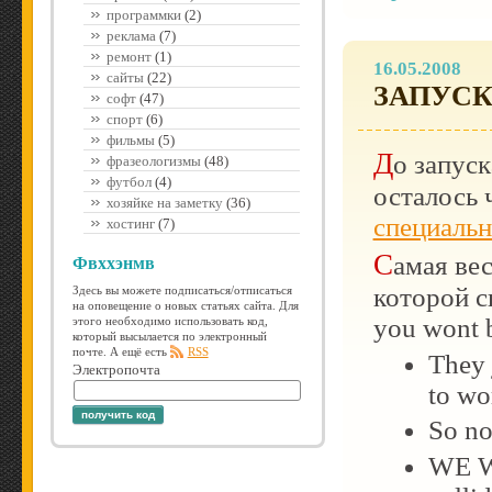
программки
(2)
реклама
(7)
ремонт
(1)
16.05.2008
сайты
(22)
ЗАПУСК
софт
(47)
спорт
(6)
фильмы
(5)
До запус
фразеологизмы
(48)
футбол
(4)
осталось 
хозяйке на заметку
(36)
специальн
хостинг
(7)
Самая веселая новость «A clarification» смысл
Фвххэнмв
которой св
Здесь вы можете подписаться/отписаться
на оповещение о новых статьях сайта. Для
you wont 
этого необходимо использовать код,
который высылается по электронный
почте. А ещё есть
RSS
They 
Электропочта
to wo
получить код
So n
WE W