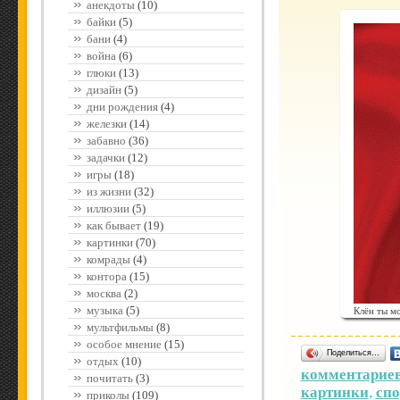
анекдоты
(10)
байки
(5)
бани
(4)
война
(6)
глюки
(13)
дизайн
(5)
дни рождения
(4)
железки
(14)
забавно
(36)
задачки
(12)
игры
(18)
из жизни
(32)
иллюзии
(5)
как бывает
(19)
картинки
(70)
комрады
(4)
контора
(15)
москва
(2)
музыка
(5)
Клён ты м
мультфильмы
(8)
особое мнение
(15)
Поделиться…
отдых
(10)
комментариев
почитать
(3)
картинки
,
спо
приколы
(109)