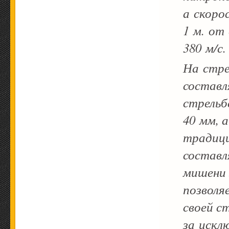
а скоро
1 м. от
380 м/с.
На стре
составл
стрельб
40 мм, 
традици
составл
мишени 
позволя
своей ст
за искл