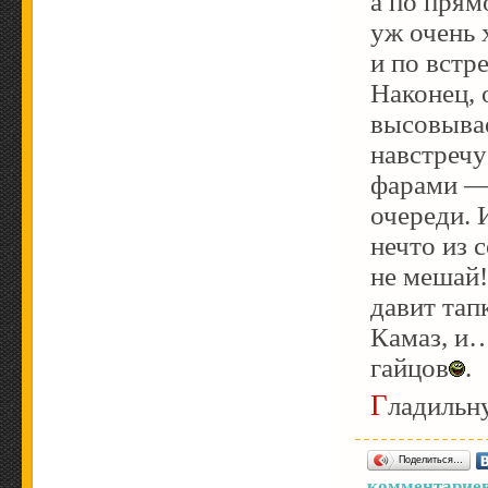
а по прям
уж очень 
и по встр
Наконец, 
высовывае
навстречу
фарами — 
очереди. 
нечто из 
не мешай!
давит тап
Камаз, и…
гайцов
.
Гладиль
Поделиться…
комментариев