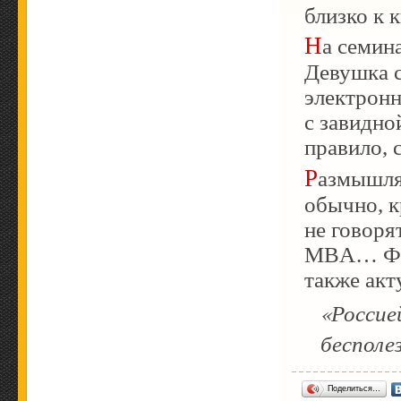
близко к к
На семи
Девушка с
электронн
с завидно
правило, 
Размышл
обычно, к
не говоря
MBA… Фраз
также акт
«Россие
бесполе
Поделиться…