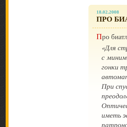
18.02.2008
ПРО БИ
Про биат
«Для ст
с миним
гонки т
автомат
При спу
преодол
Оптичес
иметь э
патрон