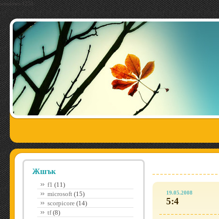
windows-1251
Жшък
f1
(11)
19.05.2008
microsoft
(15)
5:4
scorpicore
(14)
tf
(8)