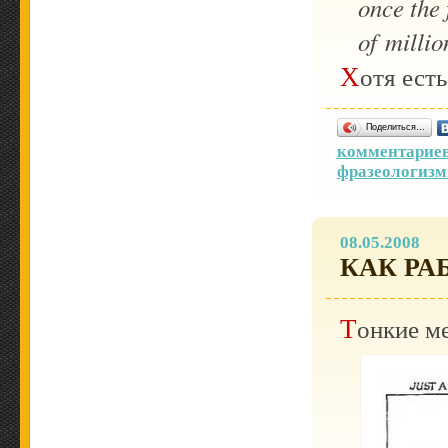
once the 
of millio
Хотя ест
Поделиться…
комментариев
фразеологиз
08.05.2008
КАК Р
Тонкие 