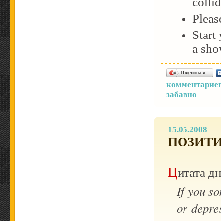
collid
Please
Start
a sho
Поделиться…
комментариев
забавно
15.05.2008
ПОЗИТИ
Цитата д
If you so
or depre